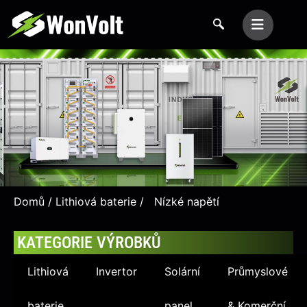
Domů
/
Lithiová baterie
/ Nízké napětí
produkt
KATEGORIE VÝROBKŮ
Lithiová
Invertor
Solární
Průmyslové
baterie
panel
& Komerční