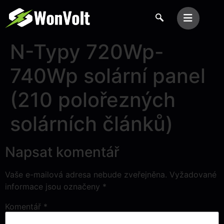
N-Typy 720Wp-
740Wp solární panel
(210 polořezných
solárních článků)
Napsat komentář
Vaše e-mailová adresa nebude zveřejněna.
Vyžadované
informace jsou označeny
*
Komentář
*