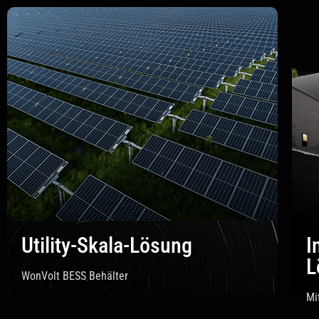
Utility-Skala-Lösung
I
L
WonVolt BESS Behälter
Mi