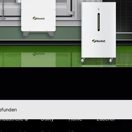
Produkt
gefunden
Industrielle &
Utility-
Home
Zubehör