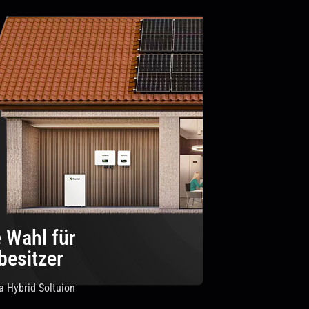
 Wahl für
esitzer
a Hybrid Soltuion