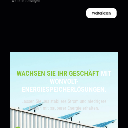
Weitere Lösungen
Weiterlesen
WACHSEN SIE IHR GESCHÄFT
MIT
WONVOLT-
ENERGIESPEICHERLÖSUNGEN.
Lassen Sie uns stabilere Strom und niedrigere
Kosten mit sauberer Energie erhalten.