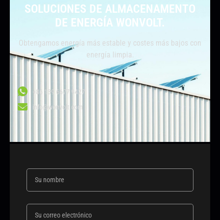
SOLUCIONES DE ALMACENAMENTO
DE ENERGÍA WONVOLT.
Obtengamos energía más estable y costes más bajos con
energía limpia.
+86 139 6677 9427
info@wonvolt.com