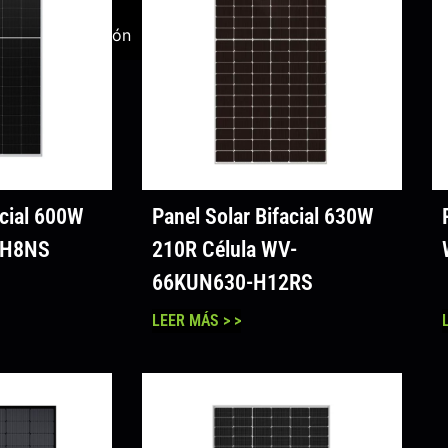
ala
Solución
dad
acial 600W
Panel Solar Bifacial 630W
-H8NS
210R Célula WV-
66KUN630-H12RS
LEER MÁS > >