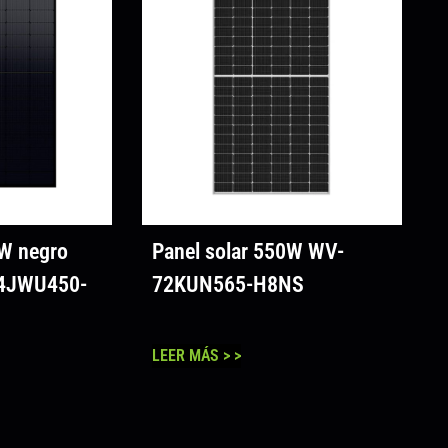
0W negro
Panel solar 550W WV-
54JWU450-
72KUN565-H8NS
LEER MÁS > >