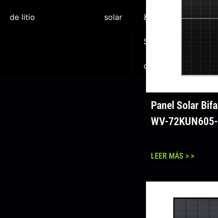
de litio
solar
&
a esc
Solución
de
comercial
utili
Panel Solar Bif
WV-72KUN605
LEER MÁS > >