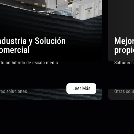
ndustria y Solución
Mejor
omercial
propi
ltuion híbrido de escala media
Soltuion 
Leer Más
ras soluciones
Otras sol