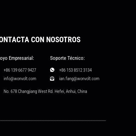
ONTACTA CON NOSOTROS
oyo Empresarial:
Soporte Técnico:
+86 139 6677 9427
+86 153 8512 3134
info@wonvolt.com
ian.fang@wonvolt.com
No. 678 Changjiang West Rd. Hefei, Anhui, China