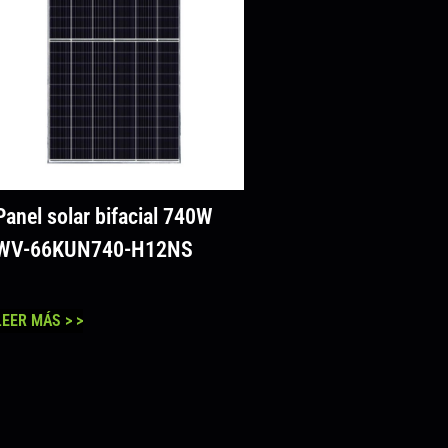
Panel solar bifacial 740W
WV-66KUN740-H12NS
LEER MÁS > >