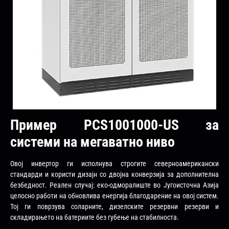
Пример PCS1001000-US за
системи на мегаватно ниво
Овој инвертор ги исполнува строгите северноамерикански
стандарди и користи дизајн со двојна конверзија за дополнителна
безбедност. Реален случај: еко-одморалиште во Југоисточна Азија
целосно работи на обновлива енергија благодарение на овој систем.
Тој ги поврзува соларните, дизелските резервни резерви и
складирањето на батериите без губење на стабилноста.