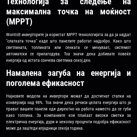
Технологија за следење на
максимална точка на моќност
(MPPT)
WonVolt инверторите ја користат MPPT технологијата за да ја најдат
"слатката точка" каде што панелите работат најдобро. Како што
светлината, топлината или сенката се менуваат, системот
автоматски се прилагодува. Тоа значи дека добивате повеќе
енергија од истата сончева светлина секој ден.
Намалена загуба на енергија и
поголема ефикасност
Најновите модели на инвертори можат да достигнат стапки на
конверзија над 98%. Тоа значи дека речиси целата енергија што ја
прават вашите панели оди директно на работа наместо да се губи
како топлина. За компаниите кои плаќаат високи сметки за
електрична енергија, дури и неколку проценти подобра ефикасност
може да заштеди илјадници секоја година.