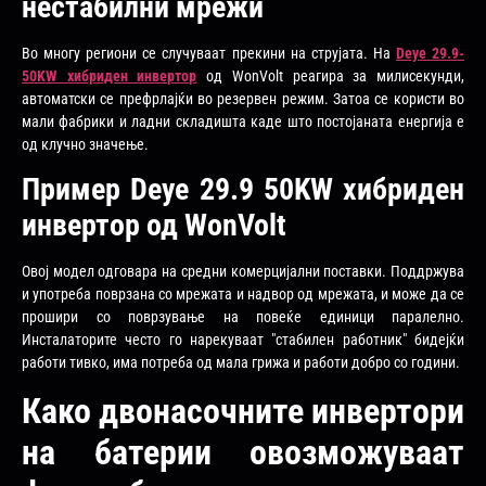
нестабилни мрежи
Во многу региони се случуваат прекини на струјата. На
Deye 29.9-
50KW хибриден инвертор
од WonVolt реагира за милисекунди,
автоматски се префрлајќи во резервен режим. Затоа се користи во
мали фабрики и ладни складишта каде што постојаната енергија е
од клучно значење.
Пример Deye 29.9 50KW хибриден
инвертор од WonVolt
Овој модел одговара на средни комерцијални поставки. Поддржува
и употреба поврзана со мрежата и надвор од мрежата, и може да се
прошири со поврзување на повеќе единици паралелно.
Инсталаторите често го нарекуваат "стабилен работник" бидејќи
работи тивко, има потреба од мала грижа и работи добро со години.
Како двонасочните инвертори
на батерии овозможуваат