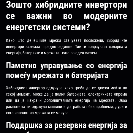
Зошто хибридните инвертори
се важни во модерните
енергетски системи?
Како што денешните мрежи стануваат посложени, хибридните
инвертори заземаат предно седиште. Тие ги поврзуваат соларната
енергија, батериите и мрежата - сите во еден систем.
Паметно управување со енергија
помеѓу мрежата и батеријата
Хибридниот инвертор одлучува како треба да се движи моќта во
секој момент. Може да ја полни батеријата, електричната опрема
или да ја нахрани дополнителната енергија на мрежата. Оваа
рамнотежа ги одржува машините да работат без проблеми, дури и
кога напонот на мрежата се менува.
Поддршка за резервна енергија за