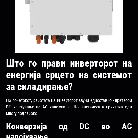
Што го прави инверторот на
енергија срцето на системот
за складирање?
На почетокот, работата на инверторот звучи едноставно - претвори
DC напојување во AC напојување. Но, вистинската приказна оди
многу подлабоко.
Конверзија од DC во AC
напојување