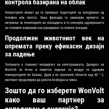
контрола базирана на облак
Операторите можат да ги проверат податоците за напојување од
телефон или лаптоп. Оваа функција го намалува времето за
патување за техничарите на локацијата и го олеснува одржувањето
за големите компании кои управуваат со повеќе локации.
Продолжен животниот век на
опремата преку ефикасен дизајн
за ладење
Топлината е главниот непријател на електрониката. Дизајнот на
WonVolt за течно и паметно ладење со воздух ги одржува
температурите во баланс. Дури и во тропските области над 40 ° C,
системот продолжува да работи безбедно и тивко.
Зошто да го изберете WonVolt
како ваш партнер за
складирање енергија?