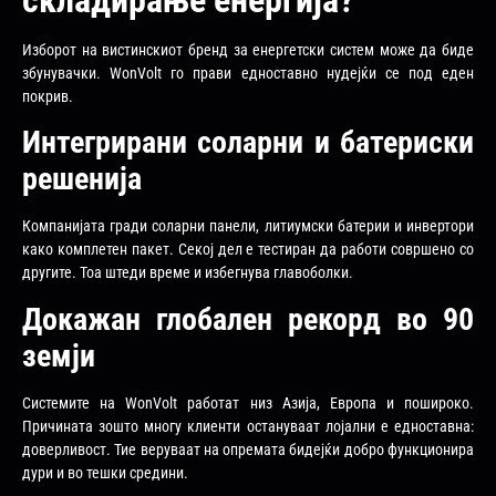
Изборот на вистинскиот бренд за енергетски систем може да биде
збунувачки. WonVolt го прави едноставно нудејќи се под еден
покрив.
Интегрирани соларни и батериски
решенија
Компанијата гради соларни панели, литиумски батерии и инвертори
како комплетен пакет. Секој дел е тестиран да работи совршено со
другите. Тоа штеди време и избегнува главоболки.
Докажан глобален рекорд во 90
земји
Системите на WonVolt работат низ Азија, Европа и пошироко.
Причината зошто многу клиенти остануваат лојални е едноставна:
доверливост. Тие веруваат на опремата бидејќи добро функционира
дури и во тешки средини.