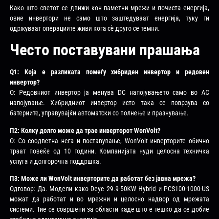
Како што светот се движи кон паметни мрежи и почиста енергија,
овие инвертори не само што заштедуваат енергија, туку ги
одржуваат операциите живи кога сè друго се темни.
Често поставувани прашања
Q1: Која е разликата помеѓу хибриден инвертор и редовен
инвертор?
О: Редовниот инвертор ја менува DC напојувањето само во AC
напојување. Хибридниот инвертор исто така се поврзува со
батериите, управувајќи автоматски со полнење и празнување.
П2: Колку долго може да трае инверторот WonVolt?
О: Со соодветна нега и поставување, WonVolt инверторите обично
траат повеќе од 10 години. Компанијата нуди целосна техничка
услуга и долгорочна поддршка.
П3: Може ли WonVolt инверторите да работат без јавна мрежа?
Одговор: Да. Модели како Deye 29.9-50KW Hybrid и PCS100-1000-US
можат да работат и во мрежни и целосно надвор од мрежата
системи. Тие се совршени за области каде што е тешко да се добие