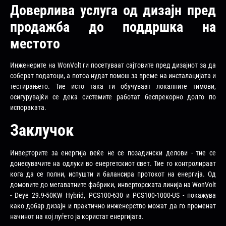
Доверлива услуга од дизајн пред
продажба до поддршка на
местото
Инженерите на WonVolt ги посетуваат сајтовите пред дизајнот за да
соберат податоци, а потоа нудат помош за време на инсталацијата и
тестирањето. Тие исто така ги обучуваат локалните тимови,
осигурувајќи се дека системите работат беспрекорно долго по
испораката.
Заклучок
Инверторите за енергија веќе не се позадински делови - тие се
донесувачите на одлуки во енергетскиот свет. Тие го контролираат
кога да се полни, испушти и балансира протокот на енергија. Од
домовите до мегаватните фабрики, инверторската линија на WonVolt
- Deye 29.9-50KW Hybrid, PCS100-630 и PCS100-1000-US - покажува
како добар дизајн и практично инженерство можат да го променат
начинот на кој луѓето ја користат енергијата.