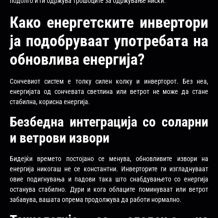
подолго и ги одржува трошоците за одржување ниски.
Како енергетските инвертори
ја подобруваат употребата на
обновлива енергија?
Сончевиот систем е толку силен колку и инверторот. Без неа,
енергијата од сончевата светлина или ветрот не може да стане
стабилна, корисна енергија.
Безбедна интеграција со соларни
и ветрови извори
Бидејќи времето постојано се менува, обновливите извори на
енергија никогаш не се константни. Инверторите ги изгладнуваат
овие подигнувања и падови така што снабдувањето со енергија
останува стабилно. Дури и кога облаците поминуваат или ветрот
забавува, вашата опрема продолжува да работи нормално.