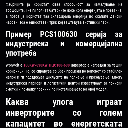
Фабриките ја користат оваа способност за намалување на
трошоците. Тие ги полнат батериите ноќе кога енергијата е поевтина,
а потоа ја користат таа складирана енергија во скапите денски
часови. Тоа е едноставен трик кој заштедува вистински пари.
Пример PCS100630 серија за
индустриска и комерцијална
употреба
WonVolt е
100KW-630KW ПЦС100-630
инвертор е изграден за тешки
корисници. Тој се справува со брзи промени во напонот со стабилен
напон и ги поддржува циклусите на полнење и празнување. Многу
индустриски паркови и логистички центри известуваат за пониски
сметки и помалку прекини по инсталирањето на овој модел.
Каква улога играат
инверторите со голем
капацитет во енергетската