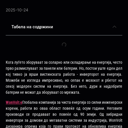
2025-10-24
Табела на содржини
Кога луѓето зборуваат за соларно или складирање на енергија, често
прво размислуваат за панели или батерии. Но, постои уште еден дел
кој тивко ја врши вистинската работа - инверторот на енергија.
Можеби не изгледа импресивно, но сепак е мозокот и рбетот на
секој модерен систем на енергија. Без него, дури и најдобрите
батерии не можат да зборуваат со мрежата.
WonVolt е
Глобална компанија за чиста енергија со силни инженерски
корени, работи во оваа област повеќе од осум години. Неговите
производи се продаваат во повеќе од 90 земји. Од хибридни
инвертори за домови до мегаватни системи за индустрија, WonVolt
дизајнира опрема која го прави протокот на обновлива енергија