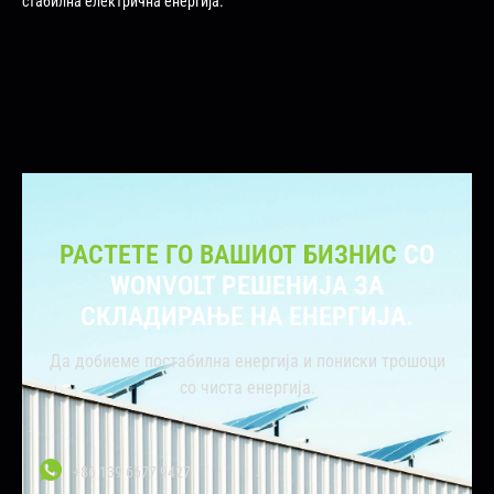
стабилна електрична енергија.
РАСТЕТЕ ГО ВАШИОТ БИЗНИС
СО
WONVOLT РЕШЕНИЈА ЗА
СКЛАДИРАЊЕ НА ЕНЕРГИЈА.
Да добиеме постабилна енергија и пониски трошоци
со чиста енергија.
+86 139 6677 9427