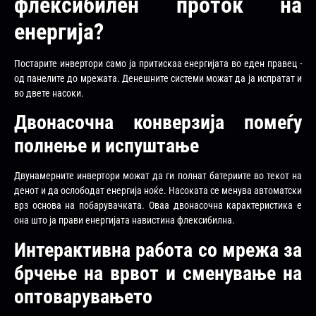
флексибилен проток на
енергија?
Постарите инвертори само ја притискаа енергијата во еден правец -
од панелите до мрежата. Денешните системи можат да ја испратат и
во двете насоки.
Двонасочна конверзија помеѓу
полнење и испуштање
Двунамерните инвертори можат да ги полнат батериите во текот на
денот и да ослободат енергија ноќе. Насоката се менува автоматски
врз основа на побарувачката. Оваа двонасочна карактеристика е
она што ја прави енергијата навистина флексибилна.
Интерактивна работа со мрежа за
брчење на врвот и сменување на
оптоварувањето