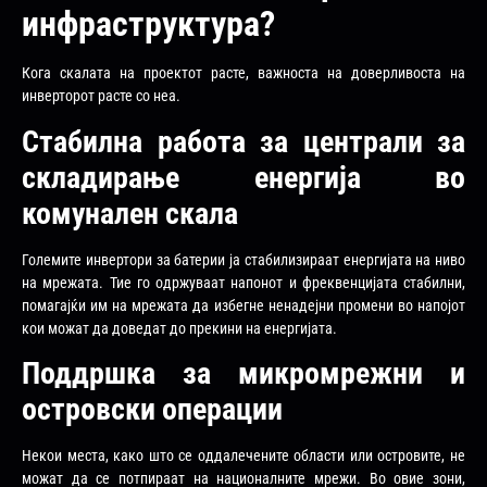
инфраструктура?
Кога скалата на проектот расте, важноста на доверливоста на
инверторот расте со неа.
Стабилна работа за централи за
складирање енергија во
комунален скала
Големите инвертори за батерии ја стабилизираат енергијата на ниво
на мрежата. Тие го одржуваат напонот и фреквенцијата стабилни,
помагајќи им на мрежата да избегне ненадејни промени во напојот
кои можат да доведат до прекини на енергијата.
Поддршка за микромрежни и
островски операции
Некои места, како што се оддалечените области или островите, не
можат да се потпираат на националните мрежи. Во овие зони,