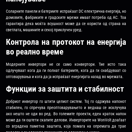
Соларните панели и батериите испраќаат DC електрична енергија, но
домовите, фабриките и градските мрежи имаат потреба од AC. Тоа
гарантира дека моќта всушност може да се користи од страна на
светлата, машините и секој приклучен уред.
Контрола на протокот на енергија
во реално време
Модерните инвертори не се само конвертори. Тие исто така
одлучуваат кога да ги полнат батериите, кога да ги снабдуваат со
оптоварувања и кога да ја испраќаат енергијата назад во мрежата.
Функции за заштита и стабилност
Добриот инвертор го штити целиот систем. Тој го одржува напонот
стабилен, го спречува преоптоварувањето и веднаш се исклучува
ако нешто не оди во ред. Во големите проекти, еден краток напон
може да ги оштети скапите делови. Инверторите на WonVolt доаѓаат
со вградена паметна заштита, која помага на опремата да трае