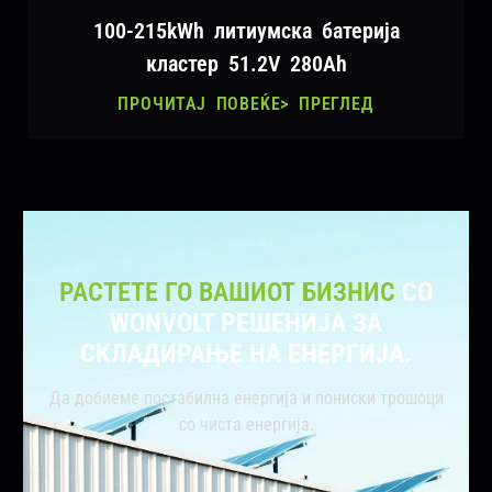
100-215kWh литиумска батерија
кластер 51.2V 280Ah
ПРОЧИТАЈ ПОВЕЌЕ> ПРЕГЛЕД
РАСТЕТЕ ГО ВАШИОТ БИЗНИС
СО
WONVOLT РЕШЕНИЈА ЗА
СКЛАДИРАЊЕ НА ЕНЕРГИЈА.
Да добиеме постабилна енергија и пониски трошоци
со чиста енергија.