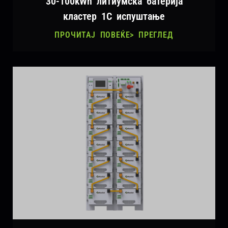
30-100kWh литиумска батерија
кластер 1C испуштање
ПРОЧИТАЈ ПОВЕЌЕ> ПРЕГЛЕД