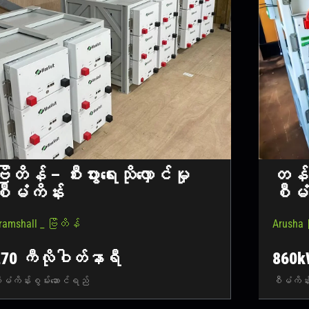
ြိတိန် – စီးပွားရေးသိုလှောင်မှု
တန်ဇ
စီမံကိန်း
စီမံ
ramshall _ ဗြိတိန်
Arusha
70 ကီလိုဝါတ်နာရီ
860k
ီမံကိန်းစွမ်းဆောင်ရည်
စီမံကိန်