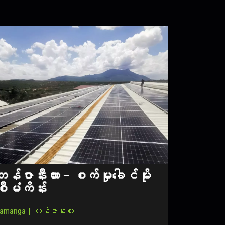
န်ဇာနီးယား – စက်မှုခေါင်မိုး
စီမံကိန်း
amanga｜တန်ဇာနီးယား