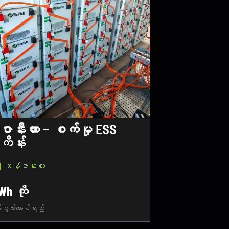
ာနီးယား – စက်မှု ESS
ကိန်း
｜တန်ဇာနီးယား
Wh ကို
းစွမ်းဆောင်ရည်