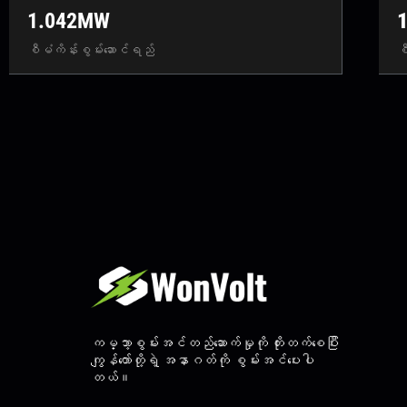
1.042MW
စီမံကိန်းစွမ်းဆောင်ရည်
စ
ကမ္ဘာ့စွမ်းအင်တည်ဆောက်မှုကို တိုးတက်စေပြီး
ကျွန်တော်တို့ရဲ့ အနာဂတ်ကို စွမ်းအင်ပေးပါ
တယ်။