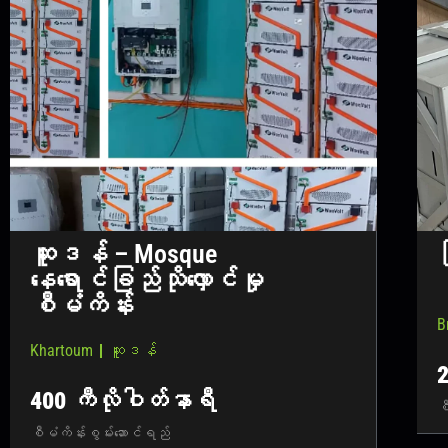
ဆူဒန် – Mosque
ဗ
နေရောင်ခြည်သိုလှောင်မှု
စီမံကိန်း
B
Khartoum｜ဆူဒန်
2
400 ကီလိုဝါတ်နာရီ
စ
စီမံကိန်းစွမ်းဆောင်ရည်