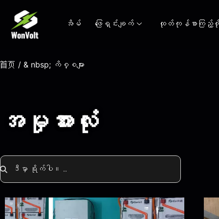
အိမ်
ဖြေရှင်းချက်
ထုတ်ကုန်စာကြည့်တိ
首页
/ & nbsp; ကိစ္စများ
အမှုအားလုံး