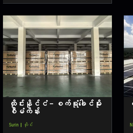
ထိုင်းနိုင်ငံ – စက်ရုံခေါင်မိုး
တ
စီမံကိန်း
Surin｜ထိုင်း
N