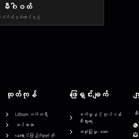
1 မီဂါဝတ်
ီမံကိန်းစွမ်းဆောင်ရည်
ထုတ်ကုန်
ဖြေရှင်းချက်
က
စီး
Lithium ဘက်ထရီ
စက်မှုနှင့် လုပ်ငန်း
စီးပွားရေး
အင်ဗာတာ
အသုံးပြုမှု-စကေး
နေရောင်ခြည် Panel ကို