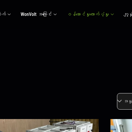
ုက်
WonVolt အကြောင်း
ဝန်ဆောင်မှုထောက်ပံ့မှု
ကျွန