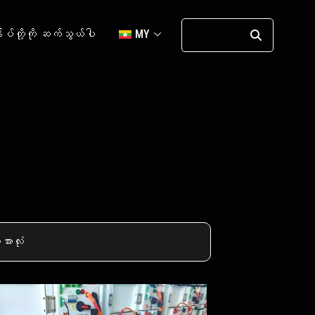
်ုပ်တို့ကို ဆက်သွယ်ပါ
MY