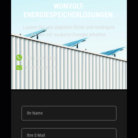
WONVOLT-
ENERGIESPEICHERLÖSUNGEN.
Lassen Sie uns stabilere Strom und niedrigere
Kosten mit sauberer Energie erhalten.
+86 139 6677 9427
info@wonvolt.com