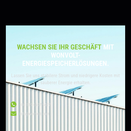
WACHSEN SIE IHR GESCHÄFT
MIT
WONVOLT-
ENERGIESPEICHERLÖSUNGEN.
Lassen Sie uns stabilere Strom und niedrigere Kosten mit
sauberer Energie erhalten.
+86 139 6677 9427
info@wonvolt.com