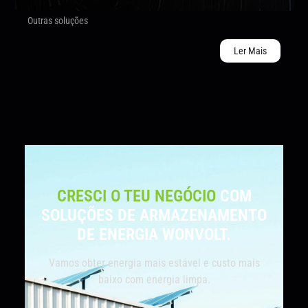
Outras soluções
Ler Mais
CRESCI O TEU NEGÓCIO
COM
SOLUÇÕES DE ARMAZENAMENTO
DE ENERGIA WONVOLT.
Vamos obter energia mais estável e custo mais
baixo com energia limpa.