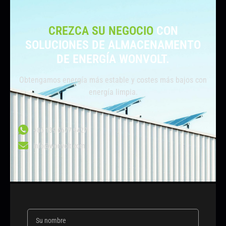
CREZCA SU NEGOCIO
CON
SOLUCIONES DE ALMACENAMENTO
DE ENERGÍA WONVOLT.
Obtengamos energía más estable y costes más bajos con
energía limpia.
+86 139 6677 9427
info@wonvolt.com