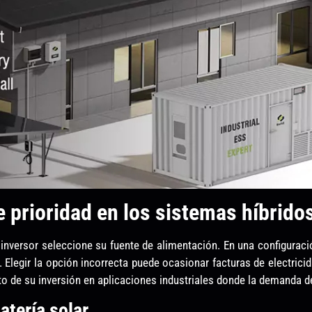
 prioridad en los sistemas híbrido
inversor seleccione su fuente de alimentación. En una configuració
ca. Elegir la opción incorrecta puede ocasionar facturas de electri
to de su inversión en aplicaciones industriales donde la demanda d
atería solar