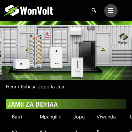
Hem
/ Kuhusu Jopo la Jua
bidhaa
JAMII ZA BIDHAA
Batri
Mpangilio
Jopo
Viwanda
ya
wa
la
&