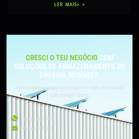
LER MAIS> >
CRESCI O TEU NEGÓCIO
COM
SOLUÇÕES DE ARMAZENAMENTO DE
ENERGIA WONVOLT.
Vamos obter energia mais estável e custo mais baixo
com energia limpa.
+86 139 6677 9427
info@wonvolt.com